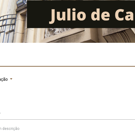
ação
o
 descrição