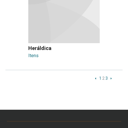
Heráldica
Itens
1
2
3