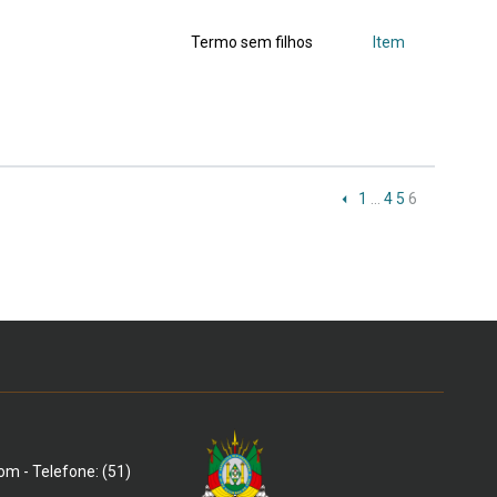
Termo sem filhos
Item
1
…
4
5
6
om - Telefone: (51)