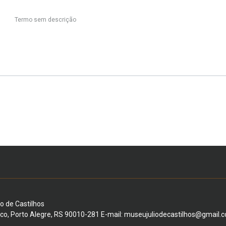
Termo sem descrição
io de Castilhos
ico, Porto Alegre, RS 90010-281 E-mail: museujuliodecastilhos@gmail.c