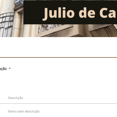
ação
Descrição
Termo sem descrição