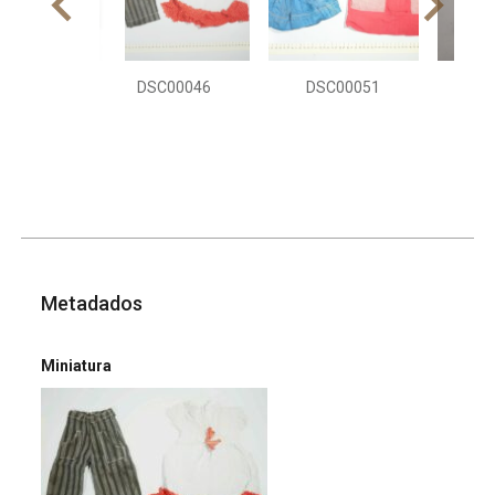
DSC00046
DSC00051
DSC0
Metadados
Miniatura