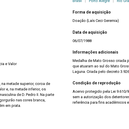
Brasil
|
Porto Alegre
|
Rio Gr
Forma de aquisição
Doação (Laís Ceci Geremia)
Data de aquisição
06/07/1988
Informações adicionais
Medalha de Mato Grosso criada pa
ia e Valor
que atuaram ao sul do Mato Gros
Laguna. Criada pelo decreto 3.926
Condição de reprodução
 na metade superior, coroa de
or e, na metade inferior, os
Acervo protegido pela Lei 9.610/9
asculina de D. Pedro II. Na parte
sem a autorização dos detentores 
 gorgurão nas cores branca,
referência para fins acadêmicos e
ém em prata.