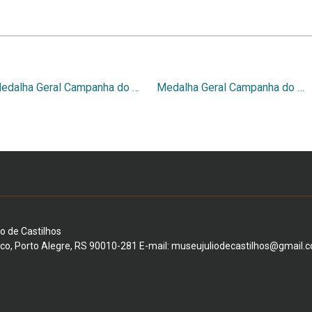
Medalha Geral Campanha do Paraguai – Bravura Militar
Medalha Geral Campanha do Paraguai – Al Valor y la Constancia
io de Castilhos
ico, Porto Alegre, RS 90010-281 E-mail: museujuliodecastilhos@gmail.c