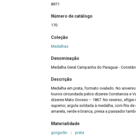
8971
Número de catálogo
170
Coleção
Medalhas
Denominação
Medalha Geral Campanha do Paraguai - Constânc
Descrição
Medalha em prata, formato ovalado. No anverso,
louros circundada pelos dizeres Constancia e Val
dizeres Mato Grosso – 1867. No reverso, efígie m
superior, argola soldada à medalha, com fita de
amarela, verde e branca, presa a passador tamb
Materialidade
gorgurão
|
prata