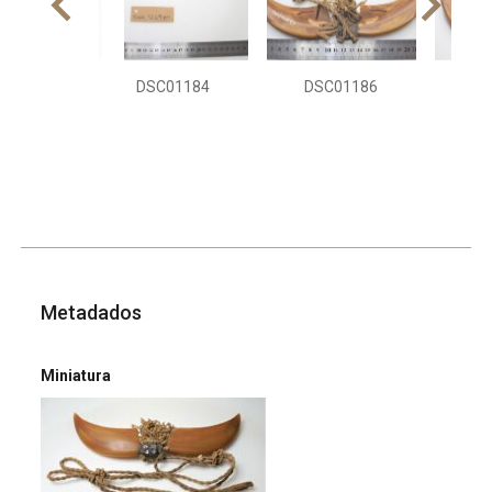
DSC01184
DSC01186
DS
Metadados
Miniatura