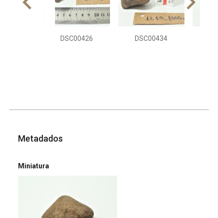
DSC00426
DSC00434
DS
Metadados
Miniatura