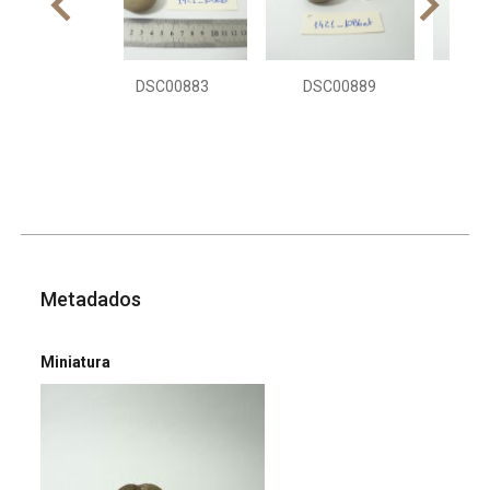
DSC00883
DSC00889
DS
Metadados
Miniatura