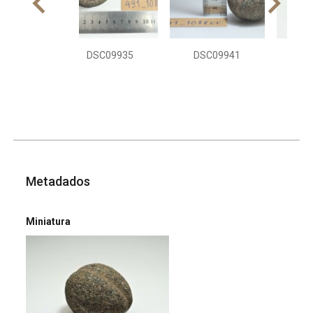
DSC09935
DSC09941
DS
Metadados
Miniatura