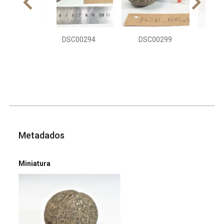
DSC00294
DSC00299
DS
Metadados
Miniatura