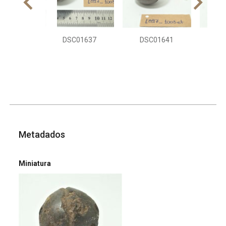
DSC01637
DSC01641
DS
Metadados
Miniatura