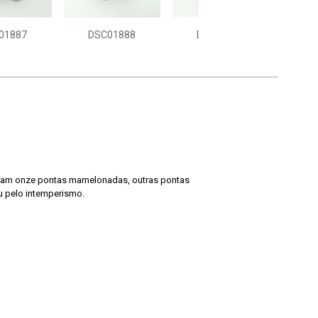
01887
DSC01888
DSC01889
ntam onze pontas mamelonadas, outras pontas
u pelo intemperismo.