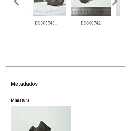
DSC08740_
DSC08742
DS
Metadados
Miniatura