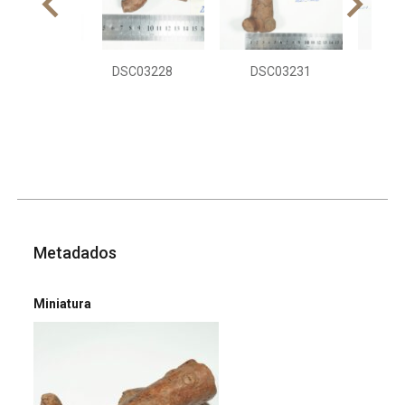
DSC03228
DSC03231
DS
Metadados
Miniatura