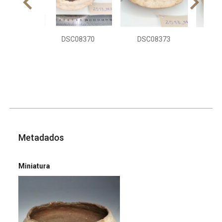
DSC08370
DSC08373
DS
Metadados
Miniatura