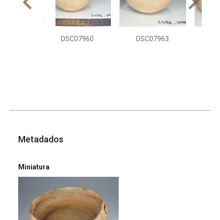
DSC07960
DSC07963
DS
Metadados
Miniatura