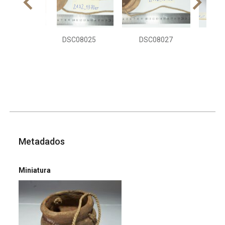
DSC08025
DSC08027
DS
Metadados
Miniatura