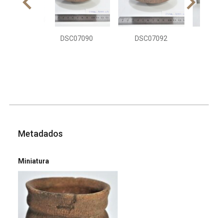
DSC07090
DSC07092
DS
Metadados
Miniatura