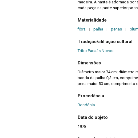
madeira. A haste é adornada por
cada peça na parte superior pos
Materialidade
fibra
|
palha
|
penas
|
plu
Tradição/afiliação cultural
Tribo Pacaás Novos
Dimensões
Diâmetro maior 74 cm; diâmetro me
banda da palha 0,3 cm; comprime
pena maior 50 cm; comprimento 
Procedência
Rondônia
Data do objeto
1978