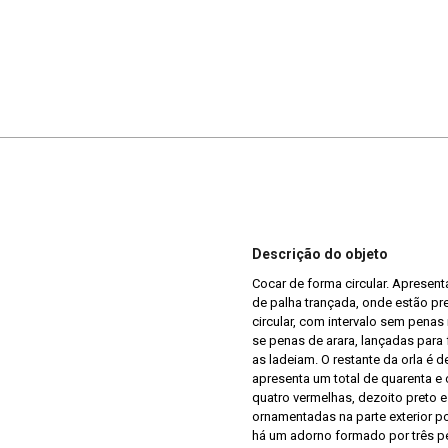
Descrição do objeto
Cocar de forma circular. Apresent
de palha trançada, onde estão pr
circular, com intervalo sem penas 
se penas de arara, lançadas para f
as ladeiam. O restante da orla é 
apresenta um total de quarenta e 
quatro vermelhas, dezoito preto 
ornamentadas na parte exterior po
há um adorno formado por três p