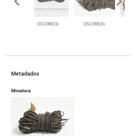
DSC08823i
DSC08825i
DS
Metadados
Miniatura