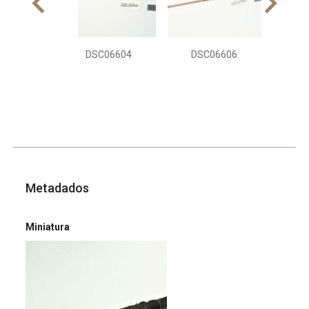
DS
DSC06604
DSC06606
Metadados
Miniatura