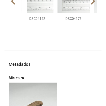
DSC04172
DSC04175
DS
Metadados
Miniatura