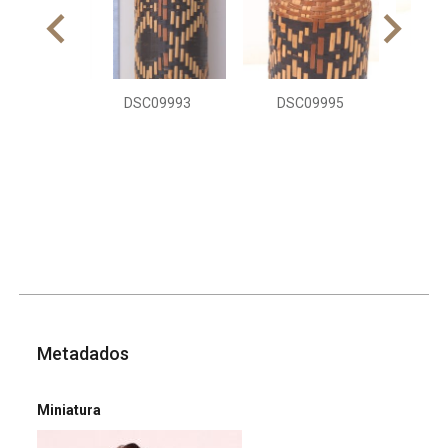
DSC09993
DSC09995
DS
Metadados
Miniatura