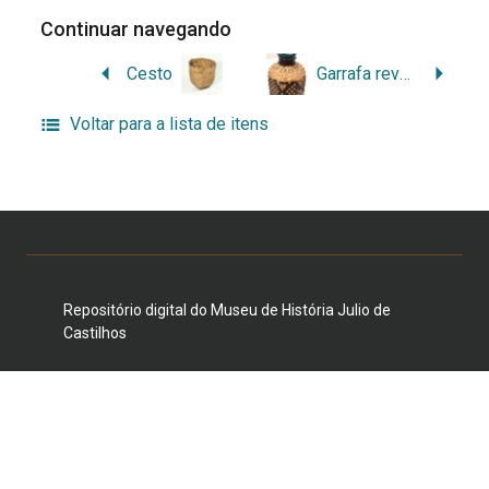
Continuar navegando
Cesto
Garrafa revestida com fibras vegetais trançadas
Voltar para a lista de itens
Repositório digital do Museu de História Julio de
Castilhos
Duque de Caxias, 1205/1231, Centro Histórico, Porto
Alegre, RS 90010-281 E-mail:
museujuliodecastilhos@gmail.com
Telefone: (51) 3221-3959