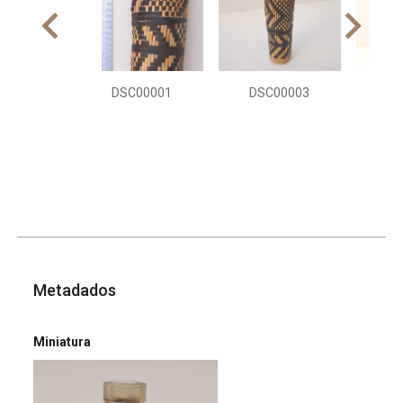
DSC00001
DSC00003
DS
Metadados
Miniatura