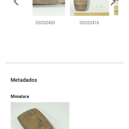
DSC02400
DSC02416
DS
Metadados
Miniatura