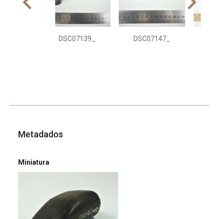
DSC07139_
DSC07147_
DS
Metadados
Miniatura