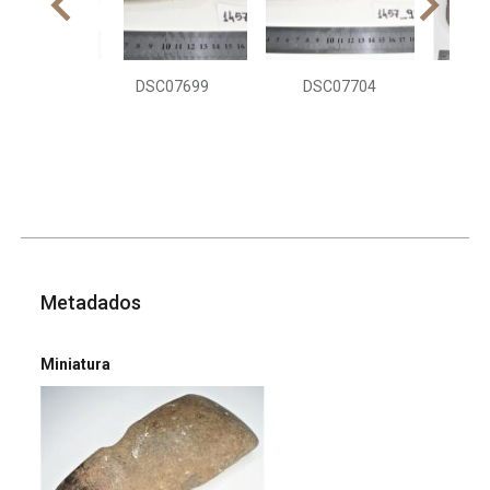
DSC07699
DSC07704
DS
Metadados
Miniatura