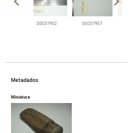
DSC07952
DSC07957
DSC
Metadados
Miniatura