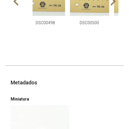
DSC00498
DSC00500
DS
Metadados
Miniatura