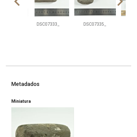
DSC07333_
DSC07335_
DS
Metadados
Miniatura