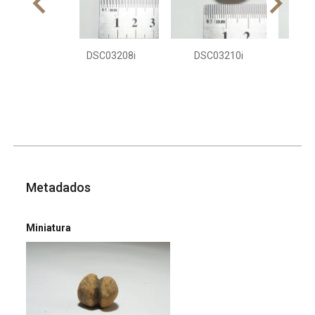
DSC03208i
DSC03210i
DS
Metadados
Miniatura