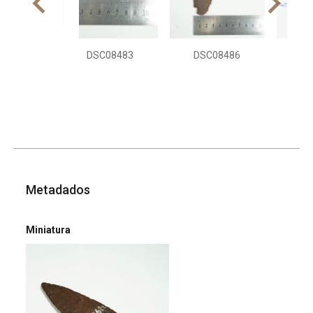
DSC08483
DSC08486
DS
Metadados
Miniatura