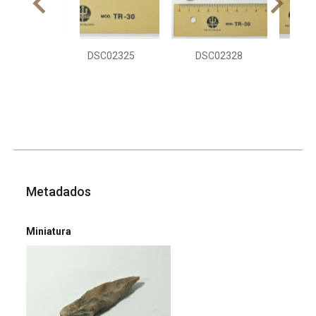
DSC02325
DSC02328
DS
Metadados
Miniatura