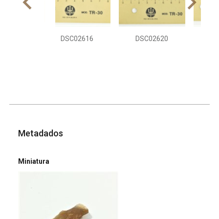
DSC02616
DSC02620
DS
Metadados
Miniatura