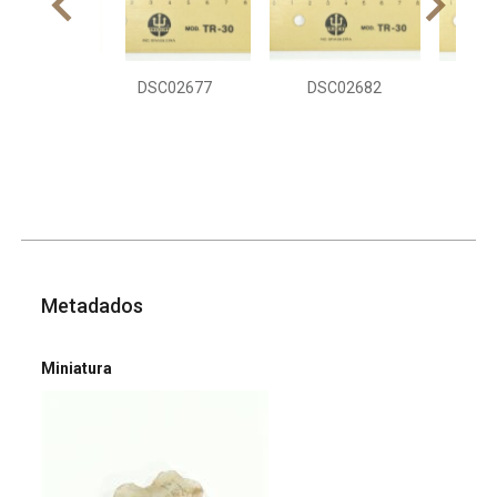
DSC02677
DSC02682
DS
Metadados
Miniatura