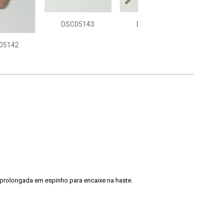
DSC05143
DSC05144
DS
05142
se prolongada em espinho para encaixe na haste.