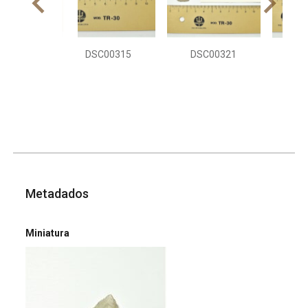
DSC00315
DSC00321
DS
Metadados
Miniatura