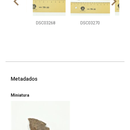
DSC03268
DSC03270
DS
Metadados
Miniatura