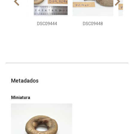
DSC09444
DSC09448
DS
Metadados
Miniatura