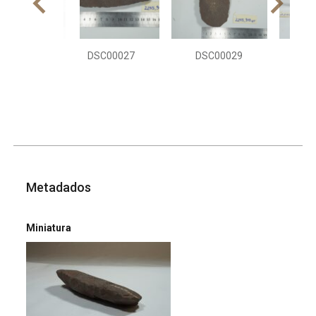
DSC00027
DSC00029
DS
Metadados
Miniatura