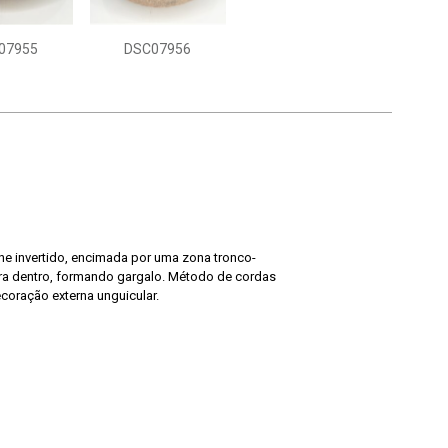
07955
DSC07956
e invertido, encimada por uma zona tronco-
ara dentro, formando gargalo. Método de cordas
ecoração externa unguicular.