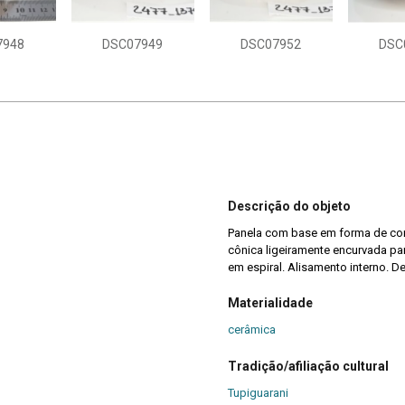
7948
DSC07949
DSC07952
DSC
Descrição do objeto
Panela com base em forma de con
cônica ligeiramente encurvada p
em espiral. Alisamento interno. D
Materialidade
cerâmica
Tradição/afiliação cultural
Tupiguarani