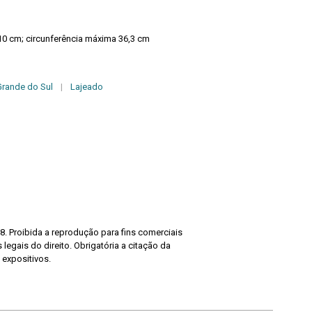
Altura 6,6 cm; diâmetro da borda 10 cm; circunferência máxima 36,3 cm
Grande do Sul
|
Lajeado
8. Proibida a reprodução para fins comerciais
legais do direito. Obrigatória a citação da
 expositivos.