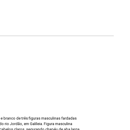
e branco de três figuras masculinas fardadas
 rio Jordão, em Galileia. Figura masculina
cabelos claros, segurando chapéu de aba larga.