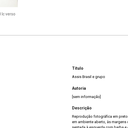
 Ic verso
Título
Assis Brasil e grupo
Autoria
[sem informação]
Descrição
Reprodução fotográfica em preto 
em ambiente aberto, às margens do
sentada à esquerda com barba e 