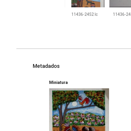
11436-2452 Ic
11436-245
Metadados
Miniatura