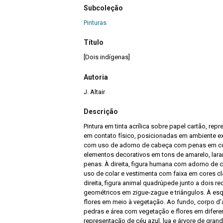
Subcoleção
Pinturas
Título
[Dois indígenas]
Autoria
J. Altair
Descrição
Pintura em tinta acrílica sobre papel cartão, r
em contato físico, posicionadas em ambiente ex
com uso de adorno de cabeça com penas em co
elementos decorativos em tons de amarelo, lara
penas. À direita, figura humana com adorno de c
uso de colar e vestimenta com faixa em cores cl
direita, figura animal quadrúpede junto a dois 
geométricos em zigue‑zague e triângulos. À es
flores em meio à vegetação. Ao fundo, corpo d’
pedras e área com vegetação e flores em difere
representação de céu azul, lua e árvore de gra