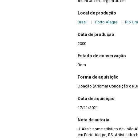
Altura 40 cm; largura 30 cm
Local de produção
Brasil
|
Porto Alegre
|
Rio Gr
Data de produção
2000
Estado de conservação
Bom
Forma de aquisição
Doação (Ariomar Conceição de B
Data de aquisição
17/11/2021
Nota de autoria
J. Altair, nome artístico de João 
em Porto Alegre, RS. Artista afro‑b