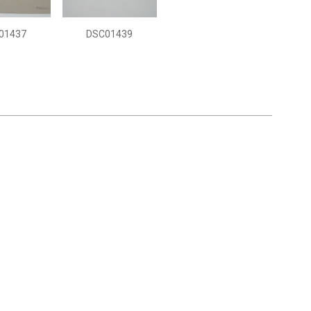
01437
DSC01439