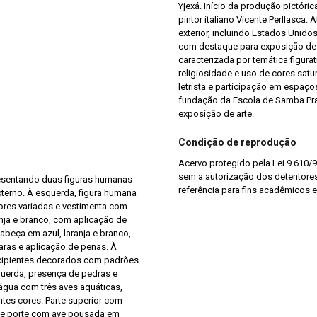
Yjexá. Início da produção pictór
pintor italiano Vicente Perllasca
exterior, incluindo Estados Unidos
com destaque para exposição de
caracterizada por temática figur
religiosidade e uso de cores satu
letrista e participação em espaç
fundação da Escola de Samba Pra
exposição de arte.
Condição de reprodução
Acervo protegido pela Lei 9.610/9
sem a autorização dos detentores 
epresentando duas figuras humanas
referência para fins acadêmicos e
terno. À esquerda, figura humana
res variadas e vestimenta com
nja e branco, com aplicação de
abeça em azul, laranja e branco,
aras e aplicação de penas. À
recipientes decorados com padrões
querda, presença de pedras e
água com três aves aquáticas,
ntes cores. Parte superior com
nde porte com ave pousada em