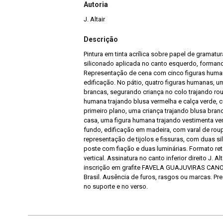
Autoria
J. Altair
Descrição
Pintura em tinta acrílica sobre papel de gramatu
siliconado aplicada no canto esquerdo, forman
Representação de cena com cinco figuras humana
edificação. No pátio, quatro figuras humanas, u
brancas, segurando criança no colo trajando rou
humana trajando blusa vermelha e calça verde, 
primeiro plano, uma criança trajando blusa branc
casa, uma figura humana trajando vestimenta ve
fundo, edificação em madeira, com varal de rou
representação de tijolos e fissuras, com duas sil
poste com fiação e duas luminárias. Formato r
vertical. Assinatura no canto inferior direito J. Alt
inscrição em grafite FAVELA GUAJUVIRAS CANOAS 
Brasil. Ausência de furos, rasgos ou marcas. 
no suporte e no verso.