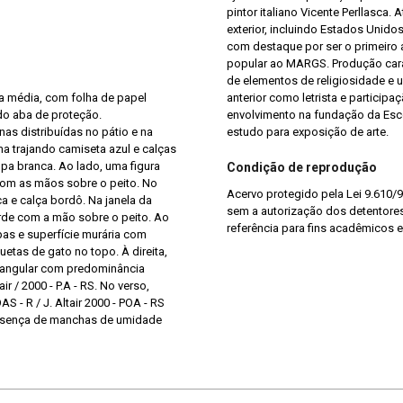
pintor italiano Vicente Perllasca
exterior, incluindo Estados Unidos
com destaque por ser o primeiro a
popular ao MARGS. Produção carac
de elementos de religiosidade e u
ra média, com folha de papel
anterior como letrista e partici
do aba de proteção.
envolvimento na fundação da Esc
s distribuídas no pátio e na
estudo para exposição de arte.
ma trajando camiseta azul e calças
pa branca. Ao lado, uma figura
Condição de reprodução
com as mãos sobre o peito. No
Acervo protegido pela Lei 9.610/9
a e calça bordô. Na janela da
sem a autorização dos detentores 
rde com a mão sobre o peito. Ao
referência para fins acadêmicos e
pas e superfície murária com
uetas de gato no topo. À direita,
etangular com predominância
air / 2000 - P.A - RS. No verso,
- R / J. Altair 2000 - POA - RS
Presença de manchas de umidade