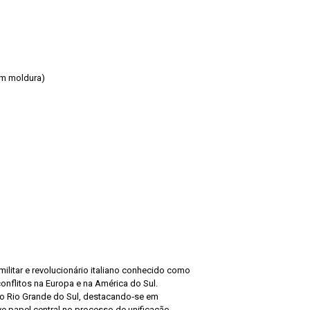
em moldura)
ilitar e revolucionário italiano conhecido como
onflitos na Europa e na América do Sul.
 no Rio Grande do Sul, destacando‑se em
eve papel central no processo de unificação