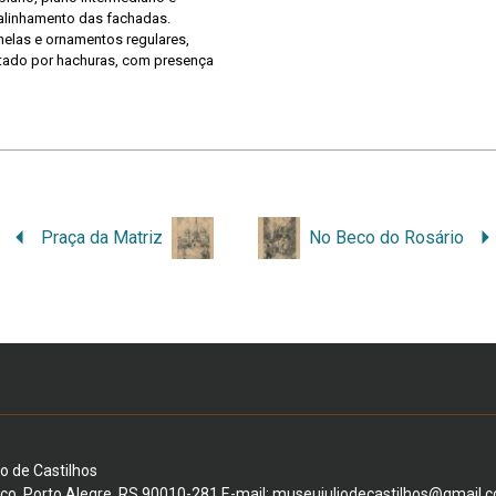
 alinhamento das fachadas.
nelas e ornamentos regulares,
tado por hachuras, com presença
Praça da Matriz
No Beco do Rosário
io de Castilhos
ico, Porto Alegre, RS 90010-281 E-mail: museujuliodecastilhos@gmail.c