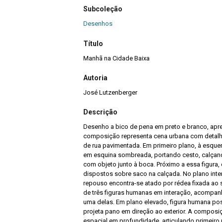
Subcoleção
Desenhos
Título
Manhã na Cidade Baixa
Autoria
José Lutzenberger
Descrição
Desenho a bico de pena em preto e branco, apr
composição representa cena urbana com detalh
de rua pavimentada. Em primeiro plano, à esque
em esquina sombreada, portando cesto, calçando
com objeto junto à boca. Próximo a essa figura,
dispostos sobre saco na calçada. No plano inte
repouso encontra-se atado por rédea fixada ao 
de três figuras humanas em interação, acompanha
uma delas. Em plano elevado, figura humana pos
projeta pano em direção ao exterior. A composi
espacial em profundidade, articulando primeiro 