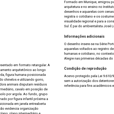
Formado em Munique, emigrou par
arquitetura e no ensino no Institu
desenhos e aquarelas com cenas 
registra o cotidiano e os costume
visualidade regional e para a con
Sul. É pai do ambientalista José
Informações adicionais
O desenho insere-se na Série Por
aquarelas voltados ao registro de
humanas e cotidiano, no contexto
Alegre nas primeiras décadas do 
esentado em formato retangular. A
Condição de reprodução
amento arquitetônico ao longo
rda, figura humana posicionada
Acervo protegido pela Lei 9.610/9
 chinelos e utilizando gorro,
sem a autorização dos detentores 
 dois animais disputam resíduos
referência para fins acadêmicos e
rmediário, cavalo em posição de
solo por argola. Ao fundo, grupo
do por figura infantil próxima a
icionada em janela entreaberta
ção evidencia organização
plano, plano intermediário e