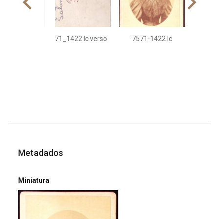
7571_1422 Ic verso
7571-1422 Ic
Metadados
Miniatura