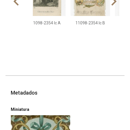
11098-2354 Ic A
11098-2354 Ic B
11098
Metadados
Miniatura