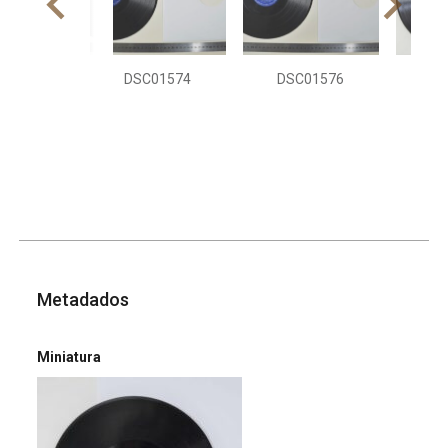
DSC01574
DSC01576
DS
Metadados
Miniatura