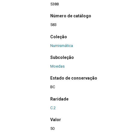
5388
Número de catálogo
583
Coleção
Numismática
Subcoleção
Moedas
Estado de conservação
BC
Raridade
C.2
Valor
50